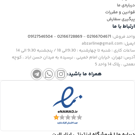
درباره‌ی ما
قوانین و مقررات
پیگیری سفارش
ارتباط با ما
واحد فروش:
02166704671
-
02166728869
-
09127546504
ایمیل: abzarline@gmail.com
ساعات کاری : شنبه تا چهارشنبه : 9:30الی 18 / پنجشنبه 9:30 الی 14
آدرس: تهران، خیابان امام خمینی ، نرسیده به میدان حسن اباد ، کوچه
نعمتی ، پلاک 14 واحد 5
همراه ما باشید:
درباره ما | فروشگاه اینترنتی ابزار لاین