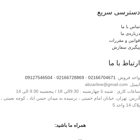
دسترسی سریع
تماس با ما
درباره‌ی ما
قوانین و مقررات
پیگیری سفارش
ارتباط با ما
واحد فروش:
02166704671
-
02166728869
-
09127546504
ایمیل: abzarline@gmail.com
ساعات کاری : شنبه تا چهارشنبه : 9:30الی 18 / پنجشنبه 9:30 الی 14
آدرس: تهران، خیابان امام خمینی ، نرسیده به میدان حسن اباد ، کوچه نعمتی ،
پلاک 14 واحد 5
همراه ما باشید: