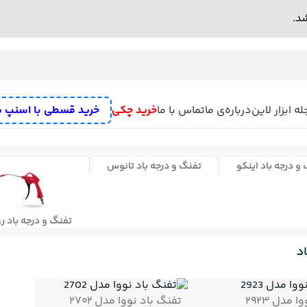
ه ابزار لاین
درباره‌ی ما
تماس با ما
خرید چکی
خرید قسطی با اسنپ 
ه
سنگ رومیزی
علف زن شارژی
دستگاه سنباده زن
رنده نجاری برقی
میخکو
و درجه باد اینکو
تفنگ و درجه باد تانوس
ش تخریب
پمپ
مته تیز کن
بکس برقی و بکس شارژی
تفنگ چسب
اره
دریل
ف
تفنگ و درجه باد 
د
 مدل ۲۹۲۳
تفنگ باد نووا مدل ۲۷۰۲