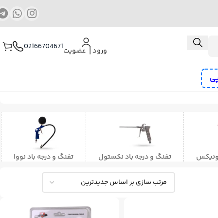
02166704671
ورود ⎟ عضویت
پی
ب و منگنه کوب شارژی
کمپرسور هوا
پیچ گوشتی برقی و شارژی
رز
رونیکس
تفنگ و درجه باد نکستول
تفنگ و درجه باد نووا