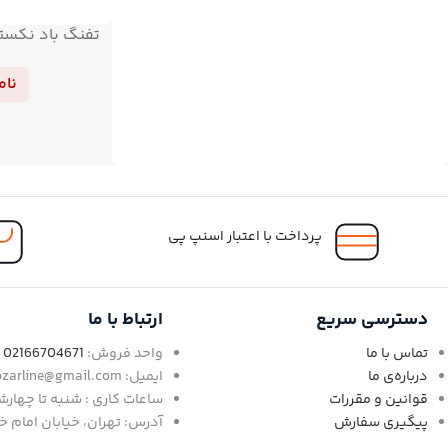
تفنگ باد نکستو
نام
پرداخت با اعتبار اسنپ پی
دسترسی سریع
ارتباط با ما
تماس با ما
واحد فروش:
02166704671
-
درباره‌ی ما
ایمیل: abzarline@gmail.com
قوانین و مقررات
ساعات کاری : شنبه تا چهارشنبه : 9:30الی 18 / پنجشنبه 0
پیگیری سفارش
آدرس: تهران، خیابان امام خمین