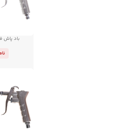
باد پاش ف
نام