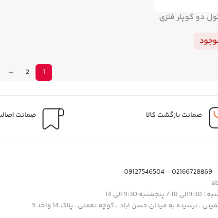
ل دو کوپلر فلزی
وجود
→
2
1
ضمانت بازگشت کالا
ضمانت اصالت 
09127546504
-
02166728869
9:3 الی 14
ی ، نرسیده به میدان حسن اباد ، کوچه نعمتی ، پلاک 14 واحد 5