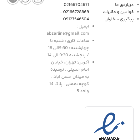
درباره‌ی ما
02166704671
-
قوانین و مقررات
02166728869
-
پیگیری سفارش
09127546504
ایمیل:
abzarline@gmail.com
ساعات کاری : شنبه تا
چهارشنبه : 9:30الی 18
/ پنجشنبه 9:30 الی 14
آدرس: تهران، خیابان
امام خمینی ، نرسیده
به میدان حسن اباد ،
کوچه نعمتی ، پلاک 14
واحد 5
د
|
ف
ا