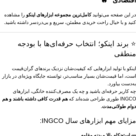
اقتصادی” 🔥
پیچ گوشتی اینکو (4)
در این صفحه می‌توانید
کامل‌ترین مجموعه ابزارهای اینکو
را مشاهده
کنید و با خیال راحت خریدی مطمئن، سریع و بی‌دردسر داشته باشید.
پیچ گوشتی ساعتی اینکو (4)
تیغ اره اینکو (4)
⭐ برند اینکو؛ انتخاب حرفه‌ای‌ها با بودجه
تیغ اره عمود بر اینکو (4)
منطقی
چکش تخریب اینکو (4)
اینکو با تولید ابزارهایی که کیفیت‌شان نزدیک برندهای گران‌قیمت
است، اما قیمت‌شان بسیار مناسب‌تر، توانسته جایگاه ویژه‌ای در بازار
ژنراتور بنزینی اینکو (4)
به‌دست بیاورد.
چه کاربر حرفه‌ای باشید و چه یک مصرف‌کننده خانگی، ابزارهای
کاردک اینکو (4)
INGCO طوری طراحی شده‌اند که
هم قدرت کافی داشته باشند و هم
کمان اره اینکو (4)
دوام طولانی‌مدت
.
کمپرسور هوا خودرویی اینکو (4)
مزایای مهم ابزارهای سال INGCO:
کیف ابزار اینکو (4)
🧱
استحکام بالا و بدنه مقاوم