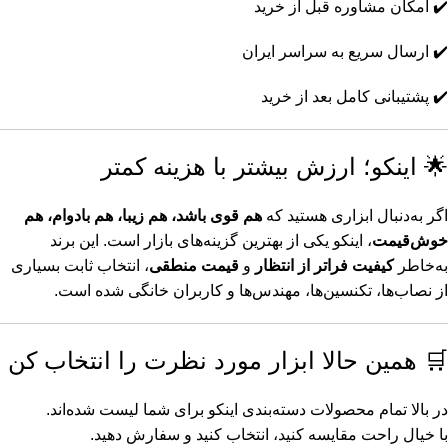
✔️ امکان مشاوره قبل از خرید
شمشاد زن شارژی اینکو (1)
✔️ ارسال سریع به سراسر ایران
شن کش اینکو (1)
✔️ پشتیبانی کامل بعد از خرید
صفحه برش آهن اینکو (1)
🌟 اینکو؛ ارزش بیشتر با هزینه کمتر
صفحه پروفیل بر اینکو (1)
فرچه سیمی اینکو (1)
اگر به‌دنبال ابزاری هستید که
هم قوی باشد، هم زیبا، هم بادوام، هم
خوش‌قیمت
، اینکو یکی از بهترین گزینه‌های بازار است. این برند
فرز مینیاتوری اینکو (1)
به‌خاطر
کیفیت فراتر از انتظار
و
قیمت منطقی
، انتخاب ثابت بسیاری
از نصاب‌ها، تکنسین‌ها، مهندس‌ها و کاربران خانگی شده است.
فیلتر ماسک اینکو (1)
قلاویز چپ گرد اینکو (1)
🛒 همین حالا ابزار مورد نظرت را انتخاب کن
قیچی کابل بر اینکو (1)
در بالا تمام محصولات دسته‌بندی اینکو برای شما لیست شده‌اند.
کمچه اینکو (1)
با خیال راحت مقایسه کنید، انتخاب کنید و سفارش دهید.