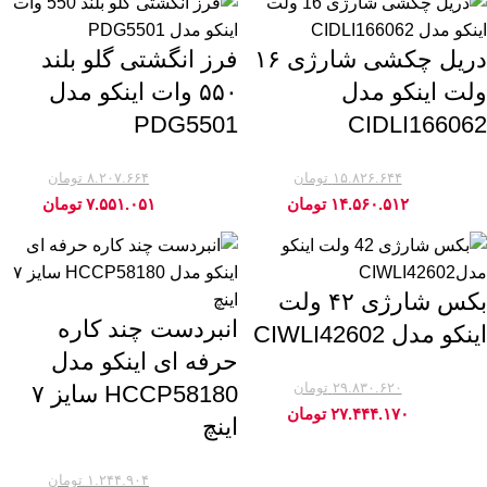
متر دستی اینکو (14)
دریل چکشی شارژی ۱۶
فرز انگشتی گلو بلند
مجموعه پیچ گوشتی اینکو (14)
ولت اینکو مدل
۵۵۰ وات اینکو مدل
PDG5501
CIDLI166062
تراز بنایی اینکو (13)
سری بکس اینکو (13)
۱۵.۸۲۶.۶۴۴
تومان
۸.۲۰۷.۶۶۴
تومان
-8%
-8%
۱۴.۵۶۰.۵۱۲
تومان
۷.۵۵۱.۰۵۱
تومان
باتری اینکو (12)
پیچ گوشتی برقی و شارژی اینکو (12)
بکس شارژی ۴۲ ولت
دریل بتن کن اینکو (12)
انبردست چند کاره
اینکو مدل CIWLI42602
حرفه ای اینکو مدل
سشوار صنعتی اینکو (12)
۲۹.۸۳۰.۶۲۰
تومان
HCCP58180 سایز ۷
-8%
مجموعه بکس و آچار بکس اینکو (12)
۲۷.۴۴۴.۱۷۰
تومان
اینچ
آچار یک سر تخت یک سر جغجغه ای اینکو (11)
۱.۲۴۴.۹۰۴
تومان