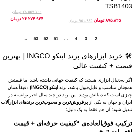
سنباده زن اینکو (5)
TSB1403
۲۸.۵۵۹.۷۰۰
تومان
عینک ایمنی اینکو (5)
-8%
۲۶.۲۷۴.۹۲۴
تومان
۸۷۵.۸۲۵
تومان
-8%
۹۵۱.۹۸۴
تومان
فرز انگشتی اینکو (5)
→
53
52
51
…
4
3
2
1
مته استیل اینکو (5)
مینی فرز شارژی اینکو (5)
🛠️ خرید ابزارهای برند اینکو INGCO | بهترین
قیمت + کیفیت عالی
هویه اینکو (5)
آچار آلن اینکو (4)
اگر به‌دنبال ابزاری هستید که
کیفیت جهانی
داشته باشد اما قیمتش
همچنان مناسب و قابل‌قبول باشد، برند
اینکو (INGCO)
دقیقاً همان
اره گرد بر شارژی اینکو (4)
چیزی است که دنبالش بودید. این برند در چند سال اخیر توانسته در
ایران و جهان به یکی از
پرفروش‌ترین و محبوب‌ترین برندهای ابزارآلات
انبر آرماتوربند اینکو (4)
تبدیل شود؛ آن هم فقط به یک دلیل:
انبر پرچ اینکو (4)
ترکیب فوق‌العاده‌ی “کیفیت حرفه‌ای + قیمت
انبر کلاغی اینکو (4)