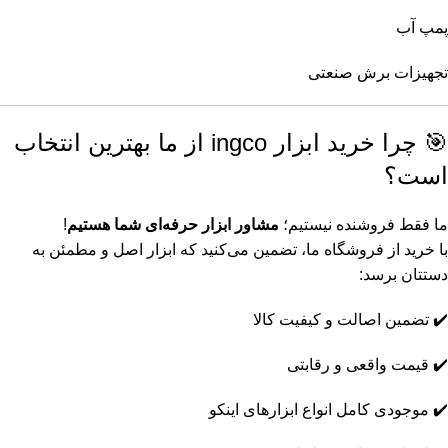
پمپ آب
بکس بادی اینکو (1)
تجهیزات برش صنعتی
پنکه شارژی اینکو (1)
تفنگ و درجه باد اینکو (1)
🎯 چرا خرید ابزار ingco از ما بهترین انتخاب
است؟
جارو شارژی اینکو (1)
چاقوی باغبانی اینکو (1)
ما فقط فروشنده نیستیم؛
مشاور ابزار حرفه‌ای شما هستیم
!
با خرید از فروشگاه ما، تضمین می‌کنید که ابزار اصل و مطمئن به
دریل همزن اینکو (1)
دستتان برسد:
دستکش نیتریل اینکو (1)
✔️ تضمین اصالت و کیفیت کالا
سری آبپاش اینکو (1)
✔️ قیمت واقعی و رقابتی
سری فرز انگشتی اینکو (1)
✔️ موجودی کامل انواع ابزارهای اینکو
شمشاد زن بنزینی اینکو (1)