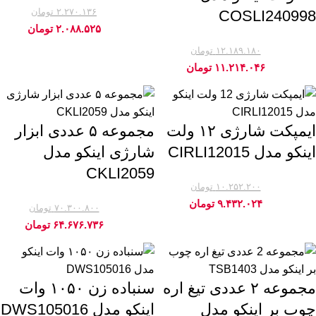
پیچ گوشتی چهارسو اینکو (7)
۲.۲۷۰.۱۳۶
تومان
COSLI240998
-8%
۲.۰۸۸.۵۲۵
تومان
تفنگ چسب اینکو (7)
۱۲.۱۸۹.۱۸۰
تومان
-8%
۱۱.۲۱۴.۰۴۶
تومان
قیچی شاخه زن اینکو (7)
مته الماسه اینکو (7)
ایمپکت شارژی ۱۲ ولت
مجموعه ۵ عددی ابزار
انبردست صنعتی اینکو (6)
اینکو مدل CIRLI12015
شارژی اینکو مدل
شارژر باتری اینکو (6)
CKLI2059
۱۰.۲۵۲.۲۰۰
تومان
فازمتر اینکو (6)
-8%
۹.۴۳۲.۰۲۴
تومان
۷۰.۳۰۰.۸۰۰
تومان
-8%
اره عمود بر اینکو (5)
۶۴.۶۷۶.۷۳۶
تومان
انبر قفلی اینکو (5)
مجموعه ۲ عددی تیغ اره
سنباده زن ۱۰۵۰ وات
پیستوله بادی اینکو (5)
چوب بر اینکو مدل
اینکو مدل DWS105016