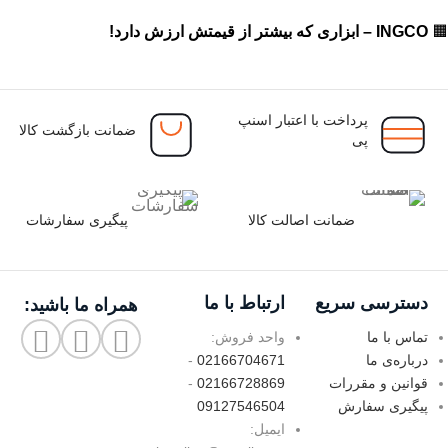
گریس پمپ دستی اینکو (1)
🟧
INGCO – ابزاری که بیشتر از قیمتش ارزش دارد!
گیره اینکو (1)
لوازم جانبی خودرو اینکو (1)
پرداخت با اعتبار اسنپ
ضمانت بازگشت کالا
پی
لوله بر دستی اینکو (1)
ماسک شیمیایی اینکو (1)
ضمانت اصالت کالا
پیگیری سفارشات
مته گردبر اینکو (1)
منگنه کوب بادی اینکو (1)
دسترسی سریع
ارتباط با ما
همراه ما باشید:
منگنه کوب و میخ کوب دستی اینکو (1)
تماس با ما
واحد فروش:
درباره‌ی ما
02166704671
-
ویبراتور کاشی اینکو (1)
قوانین و مقررات
02166728869
-
پیگیری سفارش
09127546504
ایمیل: