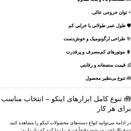
مته 4 شیار اینکو (4)
⚡
توان خروجی عالی
آچار آلن ستاره ای اینکو (3)
🛡️
طول عمر طولانی با خرابی کم
انبر خار باز کن - خار جمع کن اینکو (3)
🎯
طراحی ارگونومیک و خوش‌دست
پمپ آب اینکو (3)
🔋
موتورهای کم‌مصرف و پرقدرت
پولیش اینکو (3)
💰
قیمت منصفانه و رقابتی
پیستوله شارژی اینکو (3)
🧰
تنوع بی‌نظیر محصول
تیغ کاتر اینکو (3)
🧰 تنوع کامل ابزارهای اینکو – انتخاب مناسب
چاقو کابل بر اینکو (3)
برای هر کار
دریل ساده اینکو (3)
در ادامه می‌توانید انواع دسته‌های محصولات اینکو را مشاهده کنید.
صفحه استیل بر اینکو (3)
تنوع بالا باعث می‌شود دقیقاً چیزی را پیدا کنید که نیاز دارید: