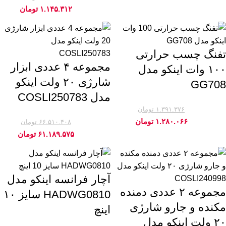
-8%
آچار فرانسه اینکو (10)
۱.۱۴۵.۳۱۲
تومان
بکس برقی و بکس شارژی اینکو (10)
تفنگ چسب حرارتی
چکش میخ کش اینکو (10)
مجموعه ۴ عددی ابزار
۱۰۰ وات اینکو مدل
مینی فرز اینکو (10)
شارژی ۲۰ ولت اینکو
GG708
مدل COSLI250783
پیچ گوشتی دوسو اینکو (9)
۱.۳۹۱.۳۷۶
تومان
-8%
کاتر اینکو (9)
۱.۲۸۰.۰۶۶
تومان
۶۶.۵۱۰.۴۰۸
تومان
-8%
۶۱.۱۸۹.۵۷۵
تومان
آچار یک سر تخت یک سر رینگ اینکو (8)
چکش مهندسی اینکو (8)
آچار فرانسه اینکو مدل
دمنده مکنده اینکو (8)
مجموعه ۲ عددی دمنده
HADWG0810 سایز ۱۰
مکنده و جارو شارژی
اینچ
اره باغبانی اینکو (7)
۲۰ ولت اینکو مدل