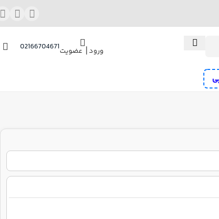
02166704671
ورود ⎟ عضویت
ی