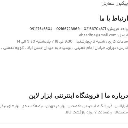
پیگیری سفارش
ارتباط با ما
واحد فروش:
02166704671
-
02166728869
-
09127546504
ایمیل: abzarline@gmail.com
ساعات کاری : شنبه تا چهارشنبه : 9:30الی 18 / پنجشنبه 9:30 الی 14
آدرس: تهران، خیابان امام خمینی ، نرسیده به میدان حسن اباد ، کوچه نعمتی ، پلاک 14 وا
درباره ما | فروشگاه اینترنتی ابزار لاین
ابزارلاین؛ فروشگاه اینترنتی تخصصی ابزار در تهران، عرضه‌کننده‌ی ابزارهای بر
منصفانه و ضمانت ۷ روزه بازگشت کالا.