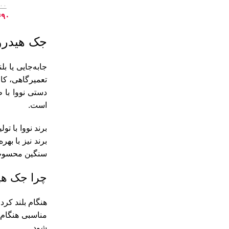
۱۰۰
-10%
۶۹۰
جک هیدرول
جابه‌جایی یا ب
تعمیرگاهی، کا
دستی نووا با 
است.
برند نووا
با تول
برند نیز با به
سنگین محسوب 
چرا جک هی
هنگام بلند کرد
مناسبی هنگام 
شود.