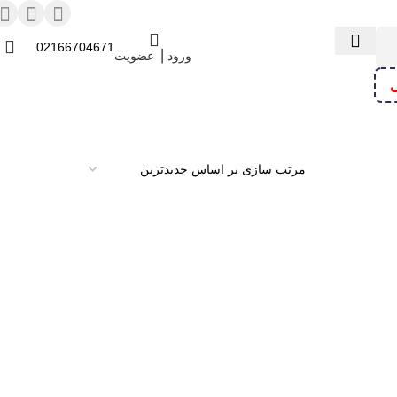
02166704671
ورود ⎟ عضویت
ی