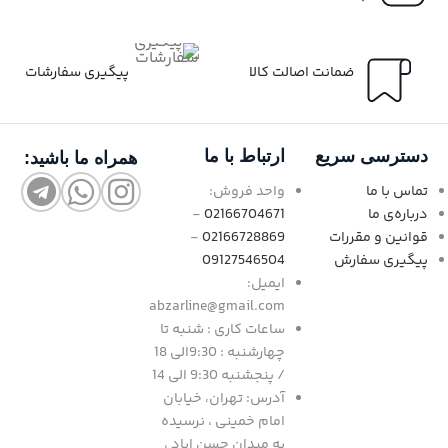
ضمانت اصالت کالا
پیگیری سفارشات
دسترسی سریع
ارتباط با ما
همراه ما باشید:
تماس با ما
واحد فروش:
درباره‌ی ما
02166704671
-
قوانین و مقررات
02166728869
-
پیگیری سفارش
09127546504
ایمیل:
abzarline@gmail.com
ساعات کاری : شنبه تا
چهارشنبه : 9:30الی 18
/ پنجشنبه 9:30 الی 14
آدرس: تهران، خیابان
امام خمینی ، نرسیده
به میدان حسن اباد ،