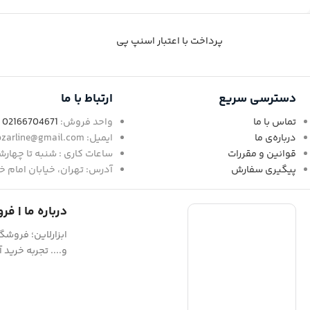
پرداخت با اعتبار اسنپ پی
دسترسی سریع
ارتباط با ما
تماس با ما
واحد فروش:
02166704671
-
درباره‌ی ما
ایمیل: abzarline@gmail.com
قوانین و مقررات
ساعات کاری : شنبه تا چهارشنبه : 9:30الی 18 / پنجشنبه 0
پیگیری سفارش
آدرس: تهران، خیابان امام خمین
درباره ما | فر
ابزارلاین؛ فروشگ
و.... تجربه خرید آنل