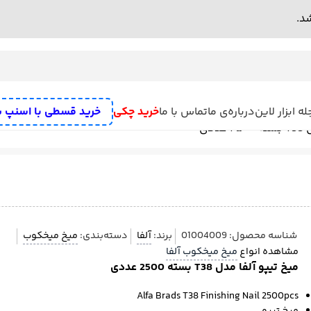
ه ابزار لاین
درباره‌ی ما
تماس با ما
خرید چکی
خرید قسطی با اسنپ 
ددی
ه
سنگ رومیزی
علف زن شارژی
دستگاه سنباده زن
رنده نجاری برقی
میخکو
ش تخریب
پمپ
مته تیز کن
بکس برقی و بکس شارژی
تفنگ چسب
اره
دریل
ف
شناسه محصول:
01004009
برند:
آلفا
دسته‌بندی:
میخ میخکوب
مشاهده انواع
میخ میخکوب آلفا
میخ تیپو آلفا مدل T38 بسته 2500 عددی
Alfa Brads T38 Finishing Nail 2500pcs