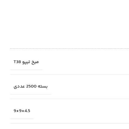
میخ تیپو T38
بسته 2500 عددی
4.5*9*9