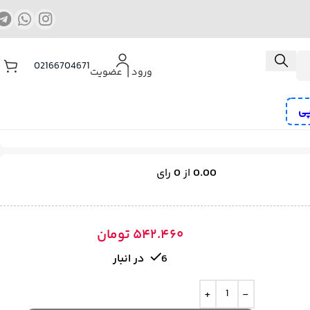
02166704671
ورود ⎟ عضویت
پی
ب و منگنه کوب شارژی
کمپرسور هوا
پیچ گوشتی برقی و شارژی
0.00
از
0
رای
رز
۵۴۲.۴۶۰
تومان
6 در انبار