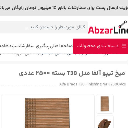
نه ارسال پست برای سفارشات بالای 10 میلیون تومان رایگان می‌باشد.
دسته بندی محصولات
صفحه اصلی
پیگیری سفارشات
برندها
مجل
خانه
»
فروشگاه
»
لوازم جانبی
»
میخ میخکوب
»
میخ تیپو آلفا مدل T38 بسته ۲۵۰۰ ع
دمنده – مکنده
پولیش
سشوار صنعتی
اینورتر و دستگاه جوش
اتوی لول
میخ تیپو آلفا مدل T38 بسته ۲۵۰۰ عددی
میخ کوب و منگنه کوب برقی
پیستوله برقی
پیستوله شارژی
کارواش
چک
Alfa Brads T38 Finishing Nail 2500Pcs