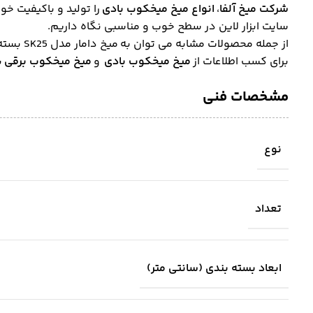
شرکت میخ آلفا
،
انواع میخ‌ میخکوب بادی
را تولید و باکیفیت خوب
سایت ابزار لاین در سطح خوب و مناسبی نگاه داریم.
از جمله محصولات مشابه می توان به میخ دامار مدل SK25 بسته ۵۰۰۰ عددی و میخ تینا فلز مدل F25 بسته ۵۰۰۰ عددی اشاره کرد.
برای کسب اطلاعات از
میخ میخکوب بادی
و
میخ میخکوب برقی
ب
مشخصات فنی
نوع
تعداد
ابعاد بسته بندی (سانتی متر)