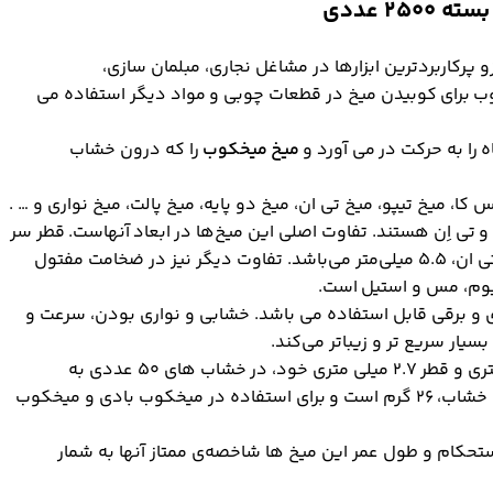
پرکاربردترین ابزارها در مشاغل نجاری، مبلمان سازی،
کوب برای کوبیدن میخ در قطعات چوبی و مواد دیگر استفاده می
ه را به حرکت در می آورد و
میخ میخکوب
را که درون خشاب
کا، میخ تیپو، میخ تی ان، میخ دو پایه، میخ پالت، میخ نواری و … .
و تی اِن هستند. تفاوت اصلی این میخ‌ها در ابعاد آنهاست. قطر سر
میخ اسکا ۱.۹ میلی‌متر، قطر سر میخ تیپو ۲.۷ میلی‌متر و در میخ تی ان، ۵.۵ میلی‌متر می‌باشد. تفاوت دیگر نیز در ضخامت مفتول
نیوم، مس و استیل است.
 و برقی قابل استفاده می باشد. خشابی و نواری بودن، سرعت و
 بسیار سریع تر و زیباتر می‌کند.
است که با طول ۳۸ میلی متری و قطر ۲.۷ میلی متری خود، در خشاب های ۵۰ عددی به
طول ۷۸ میلیمتر بسته بندی شده است. وزن هر کدام از این ۵۰ خشاب، ۲۶ گرم است و برای استفاده در میخکوب‌ بادی و میخکوب
استحکام و طول عمر این میخ ها شاخصه‌ی ممتاز آنها به شمار