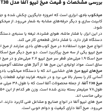
بررسی مشخصات و قیمت میخ تیپو آلفا مدل T38 بسته ۲۵۰۰ عددی
میخکوب بادی
، ابزاری است که امروزه جایگزین چکش شده و جزو 
کابینت سازی و دیگر حرفه‌های مشابه به شمار می‌رود. از میخ
شود.
در این ابزار، با فشار ماشه، هوای فشرده، تیغه یا سنبه‌ی دستگا
دستگاه قرار دارد، با فشار داخل قطعه‌ی کار می کند.
انواع میخ مورد استفاده در میخ کوب‌های بادی عبارتند از میخ اس 
میخ تیپو یکی از سه میخ پرکاربرد است. دو میخ دیگر میخ اسکا 
ساق است. مواد اولیه‌ی این میخ ها از آلیاژ های مختلف آلومی
میخ‌های تیپو
میخ های خشابیی اند که با دستگاه میخکوب بادی
آسانی کار را بسیار بالا می برد و در نتیجه، فرایند تولید قطعات را
میخ T38 آلفا
، از جمله محصولات آلفا
برقی مناسب اند.
میخ های تیپو آلفا در انواع صنایع و مشاغل فنی کاربرد دارند. 
می‌رود. میخ آلفا دارای کیفیت و دوام خوبی است.