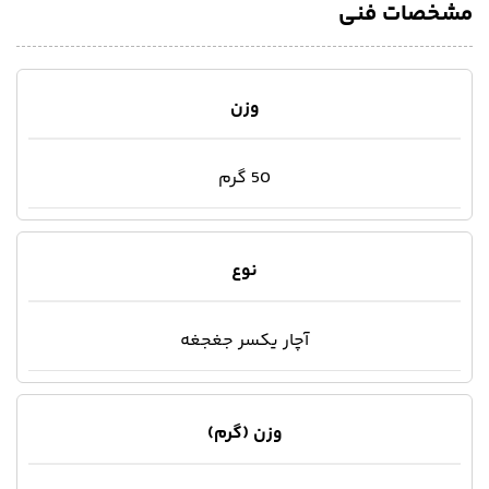
مشخصات فنی
وزن
50 گرم
نوع
آچار یکسر جغجغه
وزن (گرم)