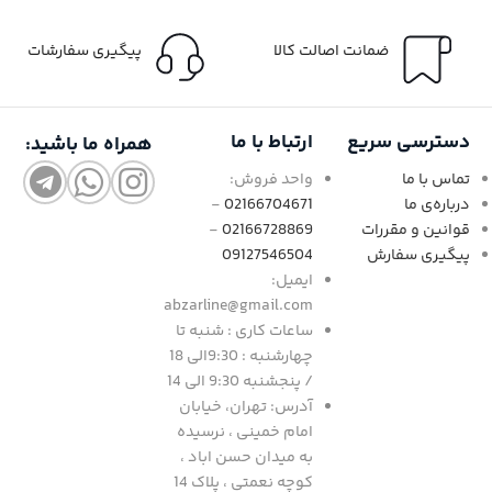
ضمانت اصالت کالا
پیگیری سفارشات
دسترسی سریع
ارتباط با ما
همراه ما باشید:
تماس با ما
واحد فروش:
درباره‌ی ما
02166704671
-
قوانین و مقررات
02166728869
-
پیگیری سفارش
09127546504
ایمیل:
abzarline@gmail.com
ساعات کاری : شنبه تا
چهارشنبه : 9:30الی 18
/ پنجشنبه 9:30 الی 14
آدرس: تهران، خیابان
امام خمینی ، نرسیده
به میدان حسن اباد ،
کوچه نعمتی ، پلاک 14