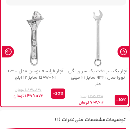
آچار یک سر تخت یک سر رینگی
آچار فرانسه توسن مدل T25-
آ
نووا مدل ۹۳۲۱ سایز ۲۱ میلی
12AW-NI سایز ۱۲ اینچ
متر
۱.۸۴۸.۸۴۰
تومان
-20%
۱.۴۷۹.۰۷۲
تومان
۷۸۶.۲۴۰
تومان
%
-10%
۷۰۷.۶۱۶
تومان
توضیحات
مشخصات فنی
نظرات (1)