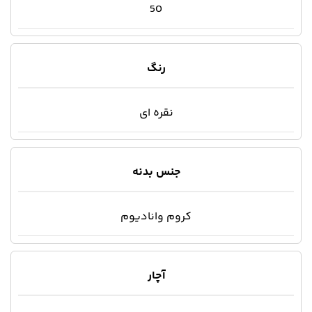
50
رنگ
نقره ای
جنس بدنه
کروم وانادیوم
آچار