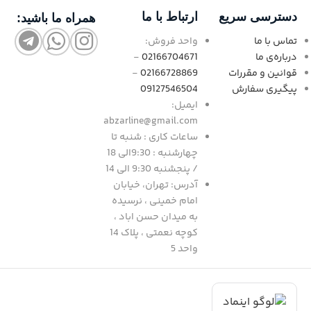
دسترسی سریع
ارتباط با ما
همراه ما باشید:
تماس با ما
واحد فروش:
درباره‌ی ما
02166704671
-
قوانین و مقررات
02166728869
-
پیگیری سفارش
09127546504
ایمیل:
abzarline@gmail.com
ساعات کاری : شنبه تا
چهارشنبه : 9:30الی 18
/ پنجشنبه 9:30 الی 14
آدرس: تهران، خیابان
امام خمینی ، نرسیده
به میدان حسن اباد ،
کوچه نعمتی ، پلاک 14
واحد 5
د
|