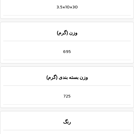
30×10×3.5
وزن (گرم)
695
وزن بسته بندی (گرم)
725
رنگ