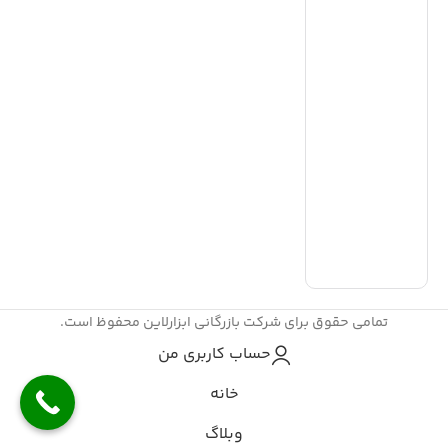
د
و
و
خ
ا
م
ت
ا
ق
م
ر
ک
تمامی حقوق برای شرکت بازرگانی ابزارلاین محفوظ است.
حساب کاربری من
خانه
وبلاگ