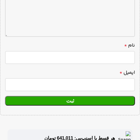
نام
*
ایمیل
*
هر قسط با اسنپ‌پی: 641,011 تومان