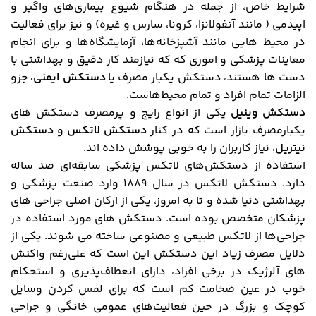
شرایط خاص، از جمله در هنگام شیوع بیماری‌های واگیر و
اپیدمی ( مانند آنفولانزا، کرونا، سارس و غیره) و نیز برای فعالیت
در محیط هایی مانند آشپزخانه‌ها، آزمایشگاه‌ها و برای انجام
معاینات پزشکی و اموری که که نیازمند کار دقیق و بهداشتی با
دست ها هستند، دستکش‌ یکبار مصرف
یا
دستکش ایمنی،
جزو
الزامات تمام افراد و تمام محیط‌هاست.
دستکش
وینیل
یکی از انواع رایج و پرمصرف دستکش های
یکبارمصرف بازار است که در کنار
دستکش لاتکس
و
دستکش
نیتریل
، نیاز کاربران را به خوبی پوشش داده اند.
استفاده از دستکش‌های لاتکس پزشکی سابقه‌ای صد ساله
دارد. دستکش لاتکس در سال ۱۸۸۹ وارد صنعت پزشکی و
بهداشتی دنیا شده و تا به امروز، یکی از ارکان اصلی جراحی های
پزشکان متخصص بوده است. دستکش های مورد استفاده در
جراحی‌ها از لاتکس طبیعی و مصنوعی ساخته می شوند. یکی از
دلایل مصرف زیاد این دستکش این است که علی‌رغم واکنش
های آلرژیک در برخی افراد، دارای انعطاف‌پذیری و استحکام
خوب در عین ضخامت کم است که برای لمس کردن وسایل
کوچک و بزرگ در حین فعالیت‌های عمومی خانگی و جراحی