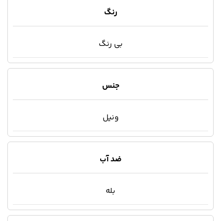
رنگ
بی رنگ
جنس
ونیل
ضد آب
بله