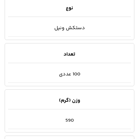
نوع
دستکش ونیل
تعداد
100 عددی
وزن (گرم)
590