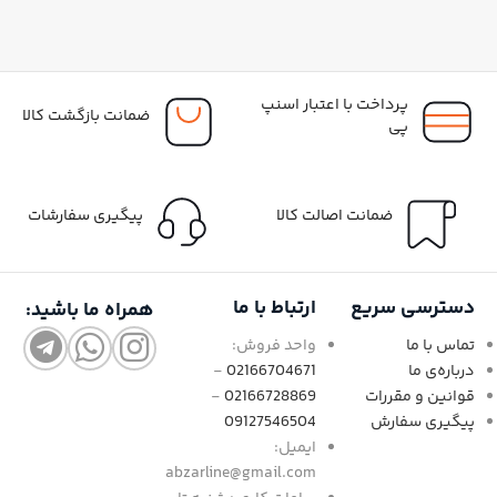
پرداخت با اعتبار اسنپ
ضمانت بازگشت کالا
پی
ضمانت اصالت کالا
پیگیری سفارشات
دسترسی سریع
ارتباط با ما
همراه ما باشید:
تماس با ما
واحد فروش:
درباره‌ی ما
02166704671
-
قوانین و مقررات
02166728869
-
پیگیری سفارش
09127546504
ایمیل:
abzarline@gmail.com