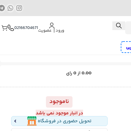
02166704671
ورود ⎟ عضویت
پی
ب و منگنه کوب شارژی
کمپرسور هوا
پیچ گوشتی برقی و شارژی
0.00
از
0
رای
رز
ناموجود
در انبار موجود نمی باشد
تحویل حضوری در فروشگاه