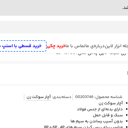
ه ابزار لاین
درباره‌ی ما
تماس با ما
خرید چکی
خرید قسطی با اسنپ 
 شبکه لاین پلاس مدل LS-157001
ه
سنگ رومیزی
علف زن شارژی
دستگاه سنباده زن
رنده نجاری برقی
میخکو
ش تخریب
پمپ
مته تیز کن
بکس برقی و بکس شارژی
تفنگ چسب
اره
دریل
ف
شناسه محصول:
00203746
دسته‌بندی:
آچار سوکت زن
آچار سوکت زن
دارای بدنه‌ای از جنس فولاد
سبک و قابل حمل
بدون آسیب رساندن به سیم ها
مناسب برای پرس کردن سیم های 6P ، 4P و 8P