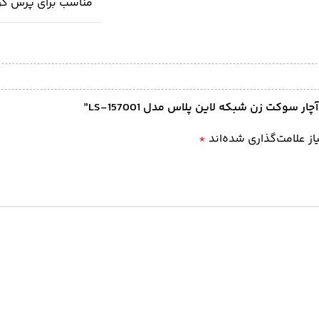
مناسب برای پرس کردن سیم های 6P ، 4P و P
 سوکت زن شبکه لاین پلاس مدل LS-157001”
ز علامت‌گذاری شده‌اند
*