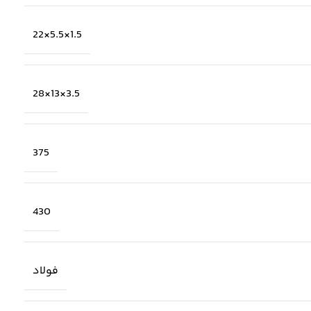
1.5×5.5×22
3.5×13×28
375
430
فولاد