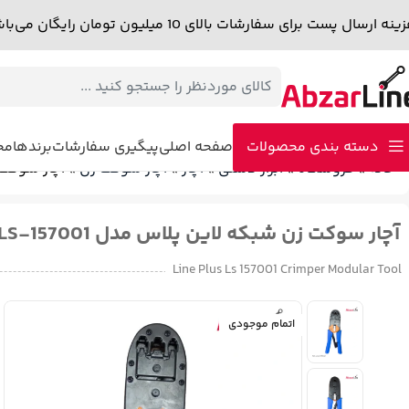
نه ارسال پست برای سفارشات بالای 10 میلیون تومان رایگان می‌باشد.
دسته بندی محصولات
صفحه اصلی
پیگیری سفارشات
برندها
مجل
خانه
»
فروشگاه
»
ابزار دستی
»
آچار
»
آچار سوکت زن
»
آچار سوکت زن
دمنده – مکنده
پولیش
سشوار صنعتی
اینورتر و دستگاه جوش
اتوی لول
آچار سوکت زن شبکه لاین پلاس مدل LS-157001
میخ کوب و منگنه کوب برقی
پیستوله برقی
پیستوله شارژی
کارواش
چک
Line Plus Ls 157001 Crimper Modular Tool
اتمام موجودی