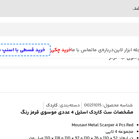
ه ابزار لاین
درباره‌ی ما
تماس با ما
خرید چکی
خرید قسطی با اسنپ 
ه
سنگ رومیزی
علف زن شارژی
دستگاه سنباده زن
رنده نجاری برقی
میخکو
ش تخریب
پمپ
مته تیز کن
بکس برقی و بکس شارژی
تفنگ چسب
اره
دریل
ف
شناسه محصول:
00211015
دسته‌بندی:
کاردک
مشخصات ست کاردک استیل 4 عددی موسوی قرمز رنگ
Mousavi Metal Scarper 4 Pcs Red
مجموعه 4 تایی
در ابعاد 52 × 110 و 76 × 110 و 97 × 110 و 118 × 110 میلی‌متر