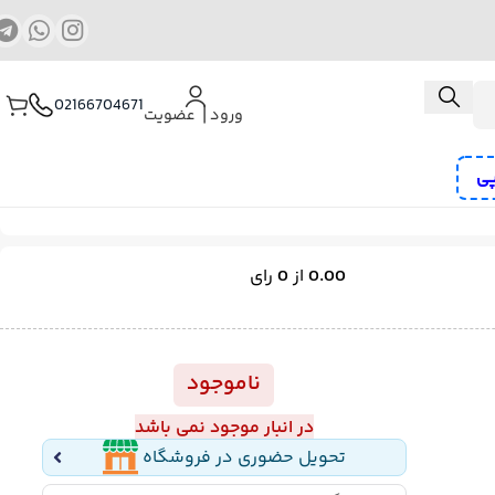
02166704671
ورود ⎟ عضویت
پی
ب و منگنه کوب شارژی
کمپرسور هوا
پیچ گوشتی برقی و شارژی
0.00
از
0
رای
رز
ناموجود
در انبار موجود نمی باشد
تحویل حضوری در فروشگاه