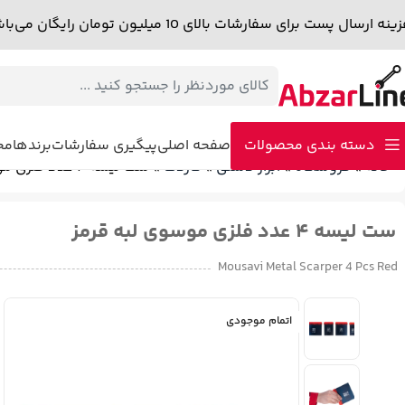
نه ارسال پست برای سفارشات بالای 10 میلیون تومان رایگان می‌باشد.
دسته بندی محصولات
صفحه اصلی
پیگیری سفارشات
برندها
مجل
خانه
»
فروشگاه
»
ابزار دستی
»
کاردک
»
ست لیسه ۴ عدد فلزی موسوی لبه قرمز
دمنده – مکنده
پولیش
سشوار صنعتی
اینورتر و دستگاه جوش
اتوی لول
ست لیسه ۴ عدد فلزی موسوی لبه قرمز
میخ کوب و منگنه کوب برقی
پیستوله برقی
پیستوله شارژی
کارواش
چک
Mousavi Metal Scarper 4 Pcs Red
اتمام موجودی