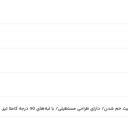
طراحی مستطیلی/ با لبه‌های 90 درجه کاملا تیز، دقیق و صاف/ مقاوم در برابر زنگ‌زدگی، فرسایش و خوردگی