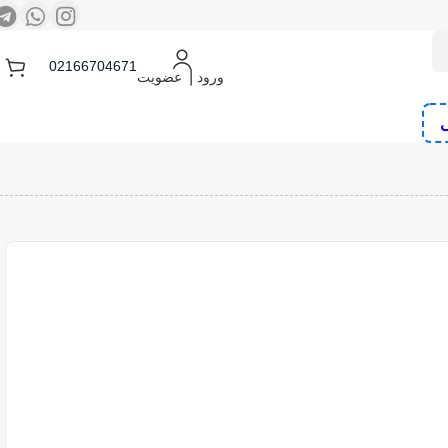
02166704671
ورود ⎟ عضویت
ی
و منگنه کوب شارژی
کمپرسور هوا
پیچ گوشتی برقی و شارژی