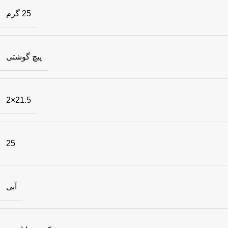
25 گرم
پیچ گوشتی
21.5×2
25
آبی