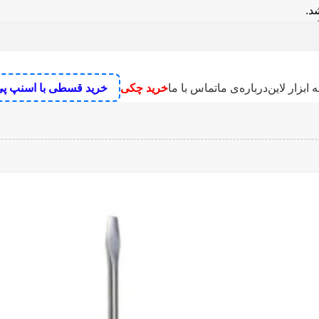
تی دوسو نووا مدل ۱۱۱۴ سایز ۱۵۰×۳ میلی متر
 ابزار لاین
درباره‌ی ما
تماس با ما
خرید چکی
خرید قسطی با اسنپ پ
نگ رومیزی
علف زن شارژی
دستگاه سنباده زن
رنده نجاری برقی
میخکوب 
 تخریب
پمپ
مته تیز کن
بکس برقی و بکس شارژی
تفنگ چسب
اره
دریل
فرز