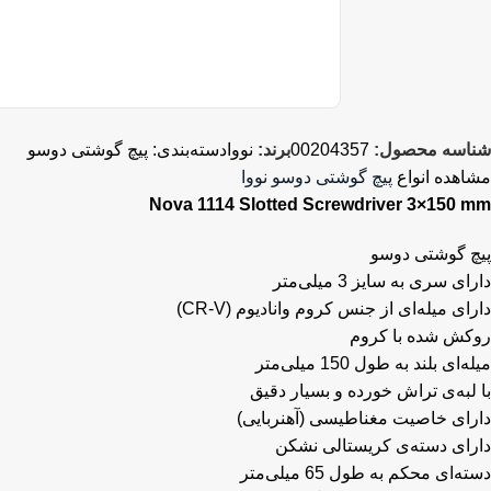
شناسه محصول:
00204357
برند:
نووا
دسته‌بندی:
پیچ گوشتی دوسو
مشاهده انواع
پیچ گوشتی دوسو نووا
Nova 1114 Slotted Screwdriver 3×150 mm
پیچ گوشتی دوسو
دارای سری به سایز 3 میلی‌متر
دارای میله‌ای از جنس کروم وانادیوم (CR-V)
روکش شده با کروم
میله‌ای بلند به طول 150 میلی‌متر
با لبه‌ی تراش خورده و بسیار دقیق
دارای خاصیت مغناطیسی (آهنربایی)
دارای دسته‌ی کریستالی نشکن
دسته‌ای محکم به طول 65 میلی‌متر