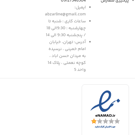
پیگیری سفارش
09127546504
ایمیل:
abzarline@gmail.com
ساعات کاری : شنبه تا
چهارشنبه : 9:30الی 18
/ پنجشنبه 9:30 الی 14
آدرس: تهران، خیابان
امام خمینی ، نرسیده
به میدان حسن اباد ،
کوچه نعمتی ، پلاک 14
واحد 5
د
|
ف
ا
ا
ا
ف