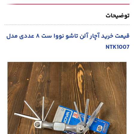
توضیحات
قیمت خرید آچار آلن تاشو نووا ست ۸ عددی مدل
NTK1007