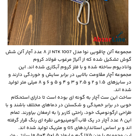
مجموعه آلن چاقویی نوا مدل NTK 1007 از ۸ عدد آچار آلن شش
گوش تشکیل شده که از آلیاژ مرغوب فولاد کروم
وانادیوم ساخته شده و با فلز کروم آبکاری شده اند. این
مجموعه آچار مقاومت بالایی در برابر سایش و خوردگی دارند و
در سایزهای ۱.۵ و ۲ و ۲.۵ و ۳ و ۴ و ۵ و ۶ و ۸ میلی متر تولید
شده اند.
ساخت این ست آچار به گونه ای بوده است تا دارای استحکام
خوبی در برابر خمیدگی و شکستن در دماهای مختلف باشند و با
طراحی ارگونومیک خود، راحتی کاربر را به ارمغان بیاورند. تمام
این ۸ عدد آچار در یک قاب آلومینیومی نقره ای رنگ قرار گرفته
اند و بر اساس استانداردهای GS و متریک تولید شده اند.
این مجموعه با وزن ۱۷۵ گرم و ابعاد ۱.۵×۴.۵×۱۰.۵ سانتی متر