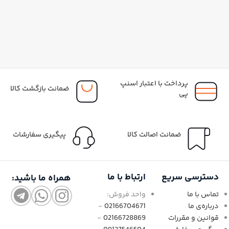
پرداخت با اعتبار اسنپ
ضمانت بازگشت کالا
پی
ضمانت اصالت کالا
پیگیری سفارشات
دسترسی سریع
ارتباط با ما
همراه ما باشید:
تماس با ما
واحد فروش:
درباره‌ی ما
02166704671
-
قوانین و مقررات
02166728869
-