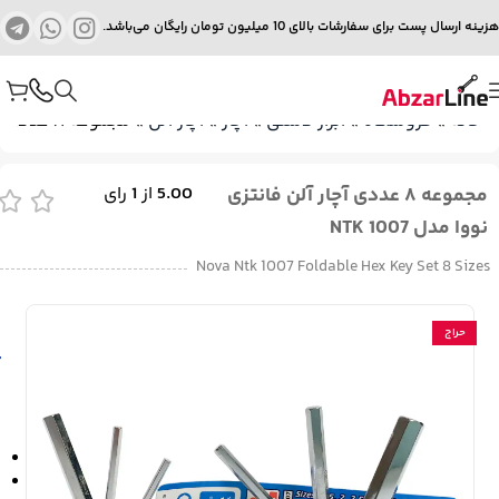
هزینه ارسال پست برای سفارشات بالای 10 میلیون تومان رایگان می‌باشد.
خانه
»
فروشگاه
»
ابزار دستی
»
آچار
»
آچار آلن
»
مجموعه ۸ عددی آچار آلن فانتزی نووا مدل NTK 1007
مجموعه ۸ عددی آچار آلن فانتزی
5.00
از
1
رای
نووا مدل NTK 1007
Nova Ntk 1007 Foldable Hex Key Set 8 Sizes
حراج