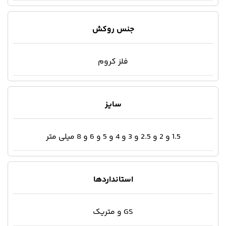
جنس روکش
فلز کروم
سایز
1.5 و 2 و 2.5 و 3 و 4 و 5 و 6 و 8 میلی متر
استانداردها
GS و متریک