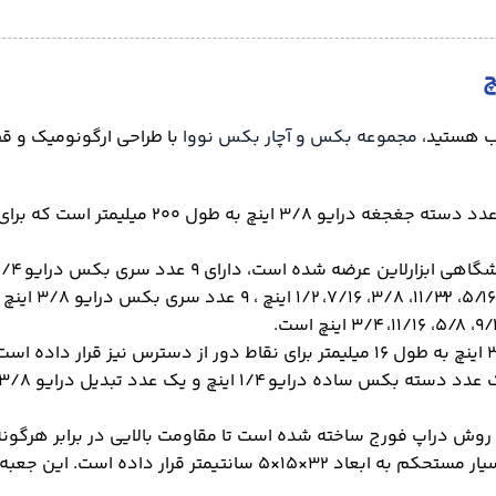
سب هستید،
مجموعه بکس و آچار بکس نووا
با طراحی ارگونومیک و قط
مجموعه ۴۰ عددی سری بکس نووا مدل NTS 7002، 
 روش دراپ فورج ساخته شده است تا مقاومت بالایی در برابر هرگون
شرکت معتبر نووا این مجموعه ی خود را در یک جعبه‌ی فلزی بسیار مست