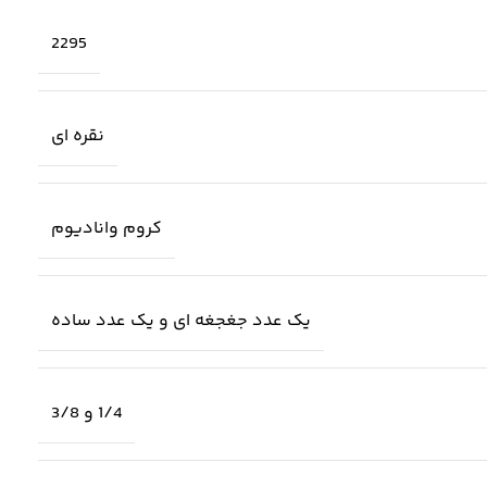
2295
نقره ای
کروم وانادیوم
یک عدد جغجغه ای و یک عدد ساده
1/4 و 3/8