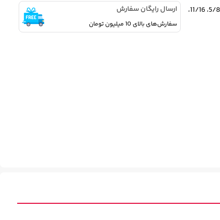
ارسال رایگان سفارش
دارای 7 عدد سری بکس درایو 3/8 اینچ به سایزهای 3/8، 7/16، 1/2، 9/16، 5/8، 11/16،
سفارش‌های بالای 10 میلیون تومان