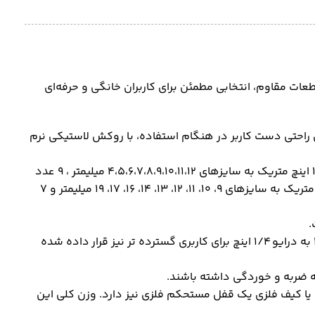
عات مقاوم، انتخابی مطمئن برای کاربران خانگی و حرفه‌ای
دارای یک عدد دسته جغجغه درایو ۳/۸ اینچ به طول ۲۰۰ میلیمتر است که برای راحتی دست کاربر در هنگام استفاده، با روکش لاستیکی نرم
این مجموعه ۴۰ عددی باکیفیت بسیار بالا که در وب سایت فروشگاهی ابزارلاین عرضه شده است، دارای ۹ عدد سری بکس درایو ۱/۴ اینچ متریک به سایزهای ۴،۵،۶،۷،۸،۹،۱۰،۱۱،۱۲ میلیمتر ، ۹ عدد
سری بکس درایو ۱/۴ اینچ به سایزهای ۳/۱۶، ۷/۳۲، ۱/۴، ۹/۳۲، ۵/۱۶، ۱۱/۳۲، ۳/۸، ۷/۱۶، ۱/۲ اینچ ، ۹ عدد سری بکس درایو ۳/۸ اینچ متریک به سایزهای ۹، ۱۰، ۱۱، ۱۲، ۱۳، ۱۴، ۱۶، ۱۷، ۱۹ میلیمتر و ۷
در بسته بندی این مجموعه یک عدد دیسک درایو ۳/۸ اینچ، یک عدد دسته بکس ساده درایو ۱/۴ اینچ و یک عدد تبدیل درایو ۳/۸ به درایو ۱/۴ اینچ برای کاربری گسترده تر نیز قرار داده شده
ه ضربه و خوردگی داشته باشند.
حکم به ابعاد ۳۲×۱۵×۵ سانتیمتر قرار داده است. این جعبه یا کیف فلزی یک قفل مستحکم فلزی نیز دارد. وزن کلی این