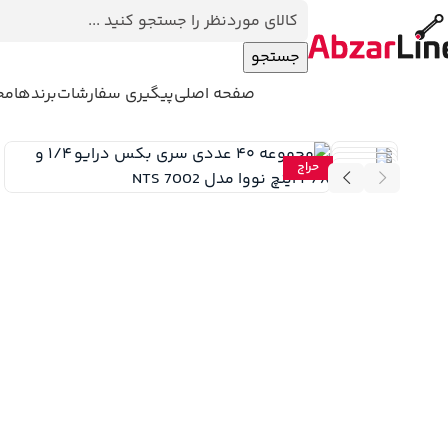
جستجو
مجموعه ۴۰ عددی سری بکس درایو ۱/۴ و ۳/۸ اینچ نووا مدل NTS 7002
دسته بندی محصولات
صفحه اصلی
پیگیری سفارشات
برندها
مجل
Nova Nts 7002 Socket Set 40Pcs 1 2 And 3 8Dr
حراج
ده – مکنده
پولیش
سشوار صنعتی
اینورتر و دستگاه جوش
اتوی لوله
سنگ 
 کوب و منگنه کوب برقی
پیستوله برقی
پیستوله شارژی
کارواش
چکش تخر