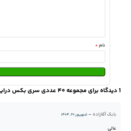
نام
*
1 دیدگاه برای
مجموعه ۴۰ عددی سری بکس درایو ۱/۴ و ۳/۸ اینچ نووا مدل NTS 7002
بابک آقازاده
–
شهریور ۲۰, ۱۴۰۴
عالی