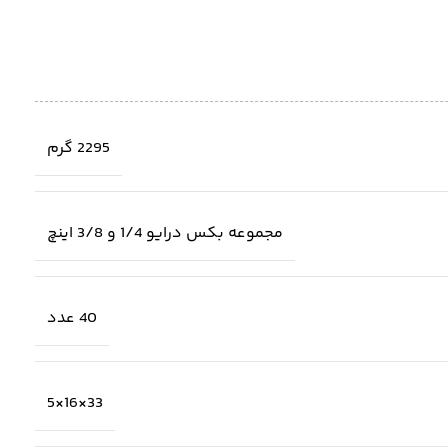
2295 گرم
مجموعه بکس درایو 1/4 و 3/8 اینچ
40 عدد
33×16×5