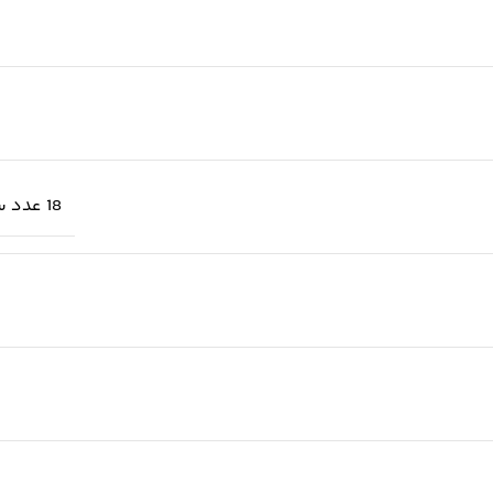
18 عدد سری بکس درایو 1/4 اینچ/ 16 عدد سری بکس درایو 3/8 اینچ