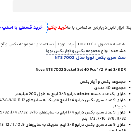
ه ابزار لاین
درباره‌ی ما
تماس با ما
خرید چکی
خرید قسطی با اسنپ 
شناسه محصول:
00203313
برند:
نووا
دسته‌بندی:
مجموعه بکس و آچا
مشاهده انواع
مجموعه بکس و آچار بکس نووا
رومیزی
علف زن شارژی
دستگاه سنباده زن
رنده نجاری برقی
میخکوب و م
ست سری بکس نووا مدل NTS 7002
یب
پمپ
مته تیز کن
بکس برقی و بکس شارژی
تفنگ چسب
اره
دریل
فرز
Nova NTS 7002 Socket Set 40 Pcs 1/2 And 3/8 DR
مجموعه بکس و آچار بکس
مجموعه 40 عددی
دارای یک عدد دسته جغجغه درایو 3/8 اینچ به طول 200 میلیمتر
دارای 9 عدد سری بکس درایو 1/4 اینچ متریک به سایزهای ،12
میلیمتر
11/32، 3/8، 7/16، 1/2 اینچ