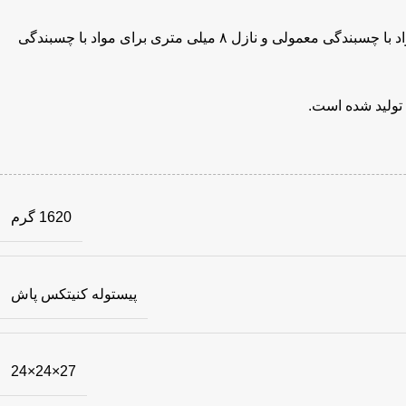
این پیستوله بادی نووا دارای سه عدد نازل از جنس استیل ضد زنگ در سایزهای ۴ و ۶ و ۸ میلیمتری است. نازل های ۴ و ۶ میلی متری برای مواد با چسبندگی معمولی و نازل ۸ میلی متری برای مواد با چسبندگی
1620 گرم
پیستوله کنیتکس پاش
27×24×24