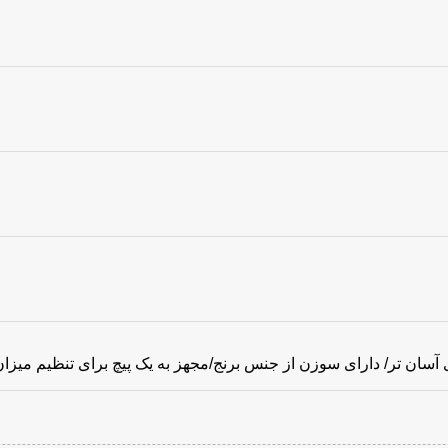
ارای سوزن از جنس برنج/مجهز به یک پیچ برای تنظیم میزان پاشش مواد/وزن قیف : 440 گرم /