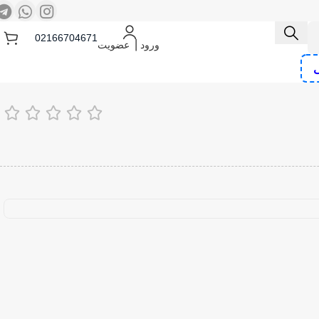
02166704671
ورود ⎟ عضویت
ی
و منگنه کوب شارژی
کمپرسور هوا
پیچ گوشتی برقی و شارژی