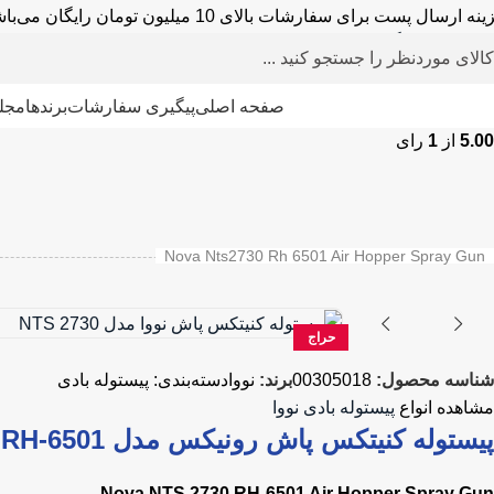
نه ارسال پست برای سفارشات بالای 10 میلیون تومان رایگان می‌باشد.
خانه
»
فروشگاه
»
ابزار بادی یا پنومایتک
»
پیستوله بادی
»
پیستوله کنیتکس
پیستوله کنیتکس پاش نووا مدل NTS 2730
دسته بندی محصولات
صفحه اصلی
پیگیری سفارشات
برندها
مجله
5.00
از
1
رای
دمنده – مکنده
پولیش
سشوار صنعتی
اینورتر و دستگاه جوش
اتوی لوله
س
میخ کوب و منگنه کوب برقی
پیستوله برقی
پیستوله شارژی
کارواش
چکش
Nova Nts2730 Rh 6501 Air Hopper Spray Gun
حراج
شناسه محصول:
00305018
برند:
نووا
دسته‌بندی:
پیستوله بادی
مشاهده انواع
پیستوله بادی نووا
پیستوله کنیتکس پاش رونیکس مدل RH-6501
Nova NTS 2730 RH-6501 Air Hopper Spray Gun