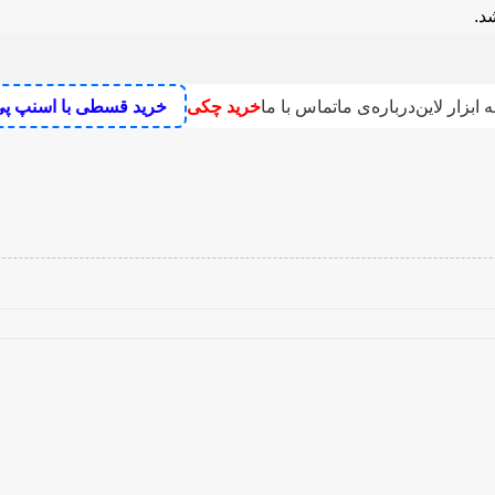
 پاش نووا مدل NTS 2730
 ابزار لاین
درباره‌ی ما
تماس با ما
خرید چکی
خرید قسطی با اسنپ پ
نگ رومیزی
علف زن شارژی
دستگاه سنباده زن
رنده نجاری برقی
میخکوب 
 تخریب
پمپ
مته تیز کن
بکس برقی و بکس شارژی
تفنگ چسب
اره
دریل
فرز