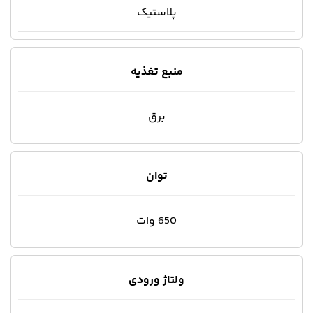
پلاستیک
منبع تغذیه
برق
توان
650 وات
ولتاژ ورودی