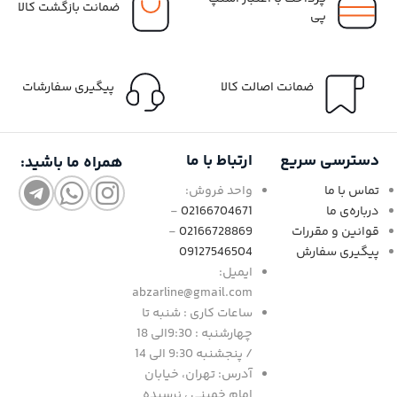
ضمانت بازگشت کالا
پی
ضمانت اصالت کالا
پیگیری سفارشات
دسترسی سریع
ارتباط با ما
همراه ما باشید:
تماس با ما
واحد فروش:
درباره‌ی ما
02166704671
-
قوانین و مقررات
02166728869
-
پیگیری سفارش
09127546504
ایمیل:
abzarline@gmail.com
ساعات کاری : شنبه تا
چهارشنبه : 9:30الی 18
/ پنجشنبه 9:30 الی 14
آدرس: تهران، خیابان
امام خمینی ، نرسیده