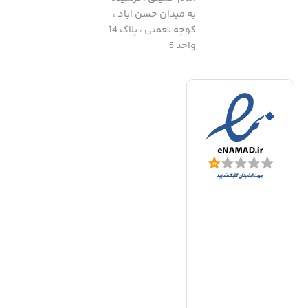
به میدان حسن اباد ،
کوچه نعمتی ، پلاک 14
واحد 5
د
|
ف
ا
ا
ا
ف
ا
ت
د
ع
ا
ب
ب