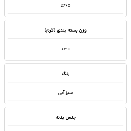
2770
وزن بسته بندی (گرم)
3350
رنگ
سبز آبی
جنس بدنه