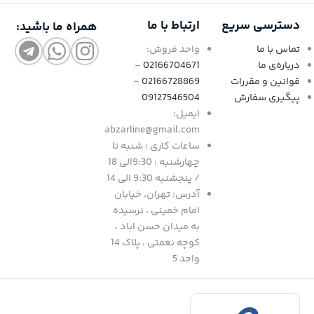
دسترسی سریع
ارتباط با ما
همراه ما باشید:
تماس با ما
واحد فروش:
درباره‌ی ما
02166704671
-
قوانین و مقررات
02166728869
-
پیگیری سفارش
09127546504
ایمیل:
abzarline@gmail.com
ساعات کاری : شنبه تا
چهارشنبه : 9:30الی 18
/ پنجشنبه 9:30 الی 14
آدرس: تهران، خیابان
امام خمینی ، نرسیده
به میدان حسن اباد ،
کوچه نعمتی ، پلاک 14
واحد 5
د