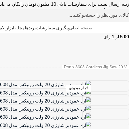
نه ارسال پست برای سفارشات بالای 10 میلیون تومان رایگان می‌باشد.
خانه
»
فروشگاه
»
ابزار برقی و شارژی
»
اره
»
اره عمود بر شارژی
»
اره عمودبر شارژی ۲۰ ولت رونیکس مدل ۸۶۰۸
ته بندی محصولات
صفحه اصلی
پیگیری سفارشات
برندها
مجله ابزار لای
5.00
از
1
رای
دمنده – مکنده
پولیش
سشوار صنعتی
اینورتر و دستگاه جوش
اتوی لوله
میخ کوب و منگنه کوب برقی
پیستوله برقی
پیستوله شارژی
کارواش
چک
Ronix 8608 Cordless Jig Saw 20 V
اتمام موجودی