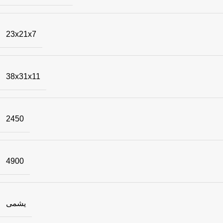
23x21x7
38x31x11
2450
4900
یشمی