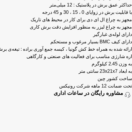
حداکثر عمق برش در پلاستیک : 12 میلی‌متر
با قابلیت برش در زوایای 0 ، 15 ، 30 و 45 درجه
مجهز به چراغ ال ای دی برای کار در محیط های تاریک
مجهز به چراغ لیزر به منظور افزایش دقت برش کاری
دارای لوله‌ی غبارگیر
دارای کیف BMC بسیار مرغوب و مستحکم
ارائه شده به همراه خط کش گونیا ، کیسه جمع آوری براده : تیغه‌ی برش چوب ، تیغه‌ی برش
اره شارژی مناسب برای فعالیت های صنعتی و کارگاهی
به وزن 2.45 کیلوگرم
به ابعاد 23x21x7 سانتی متر
ساخت کشور چین
تحت ضمانت 12 ماهه شرکت رونیکس
مشاوره رایگان در ساعات اداری