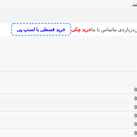
اره عمودبر شارژی ۲۰ ولت رونیکس مدل ۸۶۰۸
ن
درباره‌ی ما
تماس با ما
خرید چکی
خرید قسطی با اسنپ پی
سنگ رومیزی
علف زن شارژی
دستگاه سنباده زن
رنده نجاری برقی
میخکوب
ش تخریب
پمپ
مته تیز کن
بکس برقی و بکس شارژی
تفنگ چسب
اره
دریل
فر