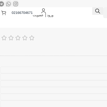
02166704671
ورود ⎟ عضویت
 و منگنه کوب شارژی
کمپرسور هوا
پیچ گوشتی برقی و شارژی
ز