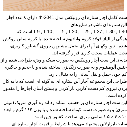
ست کامل آچار ستاره ای رونیکس مدل rh-2041 دارای ۸ عدد آچار
آلن ستاره ای تاشو در سایزهای
T-9 , T-10 , T-15 , T-20 , T-25 , T-27 , T-30 , T-40 است که
همگی از آلیاژ فولاد کروم وانادیوم ساخته شده، با کروم ساتن روکش
شده اند و نوکهای آنها برای تحمل بیشترین نیروی گشتاور کاربری،
تحت عملیات سخت کاری قرار گرفته اند.
بدنه‌ی این ست آچار رونیکس به صورت سبک و ویژه طراحی شده و از
جنس آلومینیوم و به صورت زنگ‌نزن ساخته شده و با حجم و جاگیری
کم خود، حمل و نقل آسانی را به دنبال دارد.
طراحی این مجموعه آچار آلن ستاره ای به گونه ای است که با به کار
بردن نیروی کم دست کاربر، باز کردن و بستن آسان آچارها را مقدور
کرده است.
این ست آچار ستاره ای بر حسب استاندارد اندازه گیری متریک (میلی
متری) و به صورت دسته کوتاه ساخته شده و با وزن ۱۶۴ گرم و ابعاد
۱۰ × ۴ × ۱.۵ سانتی متری، ساخت کشور چین است.
سایت ابزارلاین پیشنهاد می‌دهد تا شرایط و قیمت آچار ستاره ای