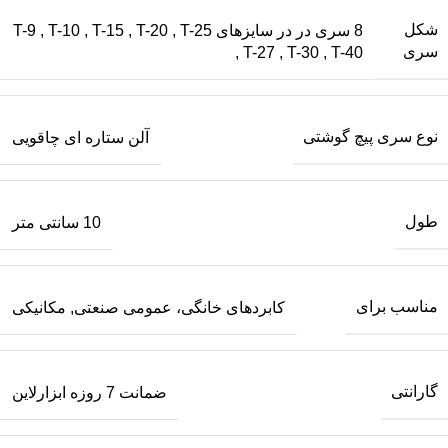
شکل
8 سری در در سایزهای T-9 , T-10 , T-15 , T-20 , T-25
سری
, T-27 , T-30 , T-40
نوع سری پیچ گوشتی
آلن ستاره ای چاقویی
طول
10 سانتی متر
مناسب برای
کابردهای خانگی، عمومی صنعتی, مکانیکی
گارانتی
ضمانت 7 روزه ابزارلاین