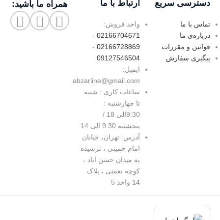
دسترسی سریع
ارتباط با ما
همراه ما باشید:
تماس با ما
واحد فروش:
درباره‌ی ما
02166704671
-
قوانین و مقررات
02166728869
-
پیگیری سفارش
09127546504
ایمیل:
abzarline@gmail.com
ساعات کاری : شنبه
تا چهارشنبه :
9:30الی 18 /
پنجشنبه 9:30 الی 14
آدرس: تهران، خیابان
امام خمینی ، نرسیده
به میدان حسن اباد ،
کوچه نعمتی ، پلاک
14 واحد 5
د