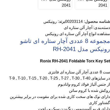
شناسه محصول:
00203114
برند:
رونیکس
دسته‌بندی:
آچار آلن ستاره ای
مشاهده انواع
آچار آلن ستاره ای رونیکس
مجموعه 8 عددی آچار ستاره ای تاشو
رونیکس مدل RH-2041
Ronix RH-2041 Foldable Torx Key Set
ست 8 عددی آچار آلن ستاره ای فانتزی
در سایزهای T-9 , T-10 , T-15 , T-20 , T-25 , T-27 , T-30 , T-40
از جنس آلیاژ فولاد کروم-وانادیوم
روکش شده با کروم ساتن
دارای نوک های سخت کاری شده برای مقومت در برابر بیشترین
گشتاور کاری
دارای فریم آلومینیومی زنگ‌نزن سبک و راحت