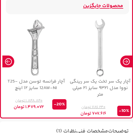
محصولات جایگزین
آچار یک سر تخت یک سر رینگی
آچار فرانسه توسن مدل T25-
آ
نووا مدل ۹۳۲۱ سایز ۲۱ میلی
12AW-NI سایز ۱۲ اینچ
متر
۱.۸۴۸.۸۴۰
تومان
-20%
۱.۴۷۹.۰۷۲
تومان
۷۸۶.۲۴۰
تومان
%
-10%
۷۰۷.۶۱۶
تومان
توضیحات
مشخصات فنی
نظرات (1)