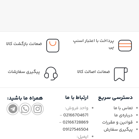
پرداخت با اعتبار اسنپ
ضمانت بازگشت کالا
پی
ضمانت اصالت کالا
پیگیری سفارشات
دسترسی سریع
ارتباط با ما
همراه ما باشید:
تماس با ما
واحد فروش:
درباره‌ی ما
02166704671
-
قوانین و مقررات
02166728869
-
پیگیری سفارش
09127546504
ایمیل: