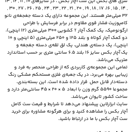
سری های بکس این ست آچار بکس ، در سایزهای ۱۰ , ۱۱ , ۱۲ , ۱۳
, ۱۴ , ۱۵ , ۱۶، ۱۷ , ۱۸ , ۱۹ , ۲۰ , ۲۱ , ۲۲ , ۲۳ , ۲۴ , ۲۵ ، ۲۶ ، ۲۷ , ۳۰ ,
۳۲ میلی‌متر هستند. این مجموعه دارای یک دسته جغجغه‌ی نانو
کامپوزیت فشار قوی مقاوم در برابر فرسایش با طراحی
ارگونومیک، یک کمک آچار T کشویی ۳۰۰ میلی‌متری (۱۲ اینچی)،
دو کمک آچار کوتاه و بلند ۱۲۵ و ۲۵۰ میلی‌متری (۵ اینچی و ۱۰
اینچی)، یک دسته‌ی هندلی، یک لق لقه‌ی دسته جغجغه و
یک آچار بکس سایز ۱۶ بلند ۶.۵ سانتی متری بر حسب استاندارد
متریک می‌باشد.
تمامی این مجموعه‌ی کاربردی که از طراحی منحصر به فرد و
زیبایی بهره می‌برد، در یک جعبه‌ی فلزی مستحکم مشکی رنگ
دسته‌‌دار قابل حمل قرار داده شده است. این بسته‌بندی،
مجموعا ۵۵۹۰ گرم وزن با ابعاد ۵ × ۲۰ × ۴۵ سانتی‌متر دارد و
ساخت کشور تایوان می‌باشد.
سایت ابزارلاین پیشنهاد می‌دهد تا شرایط و قیمت ست کامل
آچار بکس را مشاهده کنید و برای هرگونه مشاوره برای خرید
ست آچار بکس با ما در ارتباط باشید.