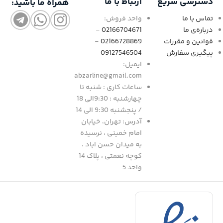
دسترسی سریع
ارتباط با ما
همراه ما باشید:
تماس با ما
واحد فروش:
درباره‌ی ما
02166704671
-
قوانین و مقررات
02166728869
-
پیگیری سفارش
09127546504
ایمیل:
abzarline@gmail.com
ساعات کاری : شنبه تا
چهارشنبه : 9:30الی 18
/ پنجشنبه 9:30 الی 14
آدرس: تهران، خیابان
امام خمینی ، نرسیده
به میدان حسن اباد ،
کوچه نعمتی ، پلاک 14
واحد 5
د
|
ف