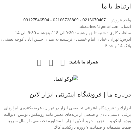
ارتباط با ما
واحد فروش:
02166704671
-
02166728869
-
09127546504
ایمیل: abzarline@gmail.com
ساعات کاری : شنبه تا چهارشنبه : 9:30الی 18 / پنجشنبه 9:30 الی 14
آدرس: تهران، خیابان امام خمینی ، نرسیده به میدان حسن اباد ، کوچه نعمتی ،
پلاک 14 واحد 5
همراه ما باشید:
درباره ما | فروشگاه اینترنتی ابزار لاین
ابزارلاین؛ فروشگاه اینترنتی تخصصی ابزار در تهران، عرضه‌کننده‌ی ابزارهای
برقی، دستی، بادی و صنعتی از برندهای معتبر مانند رونیکس، توسن، دیوالت،
ویدو، اینکو و.... تجربه خرید آنلاین ابزار با مشاوره تخصصی، ارسال سریع،
قیمت منصفانه و ضمانت ۷ روزه بازگشت کالا.