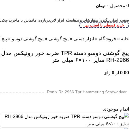
0
محصول
۰
تومان
دسته بندی محصولات
صفحه اصلی
پیگیری سفارشات
برندها
مجله ابزار لاین
درباره‌ی ما
تماس با ما
خرید چکی
خرید قسطی با اسنپ پی
خانه
»
فروشگاه
»
ابزار دستی
»
پیچ گوشتی
»
پیچ گوشتی دوسو
»
پیچ گوشتی دو
پیچ گوشتی دوسو دسته TPR ضربه خور رونیکس مدل
RH-2966 سایز ۱۰۰×۶ میلی متر
0.00
از
0
رای
Ronix Rh 2966 Tpr Hammering Screwdriver
اتمام موجودی