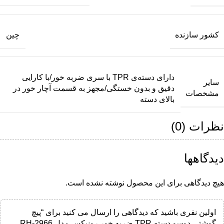
کشور سازنده
چین
دارای دسته‌ی TPR با سری ضربه خور/با کارایی
سایر
دقیق و بدون خستگی/مجهز به قسمت آچار خور در
مشخصات
بالای دسته
نظرات (0)
دیدگاهها
هیچ دیدگاهی برای این محصول نوشته نشده است.
اولین نفری باشید که دیدگاهی را ارسال می کنید برای “پیچ
گوشتی دوسو دسته TPR ضربه خور رونیکس مدل RH-2966