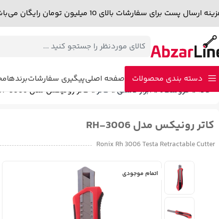
نه ارسال پست برای سفارشات بالای 10 میلیون تومان رایگان می‌باشد.
دسته بندی محصولات
صفحه اصلی
پیگیری سفارشات
برندها
مجل
خانه
»
فروشگاه
»
ابزار دستی
»
کاتر
»
کاتر رونیکس مدل RH-3006
دمنده – مکنده
پولیش
سشوار صنعتی
اینورتر و دستگاه جوش
اتوی لول
کاتر رونیکس مدل RH-3006
میخ کوب و منگنه کوب برقی
پیستوله برقی
پیستوله شارژی
کارواش
چک
Ronix Rh 3006 Testa Retractable Cutter
اتمام موجودی