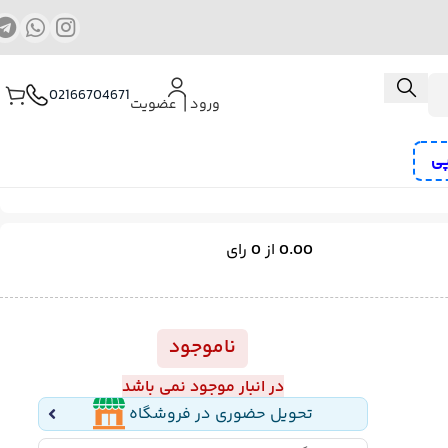
02166704671
ورود ⎟ عضویت
پی
ب و منگنه کوب شارژی
کمپرسور هوا
پیچ گوشتی برقی و شارژی
0.00
از
0
رای
رز
ناموجود
در انبار موجود نمی باشد
تحویل حضوری در فروشگاه