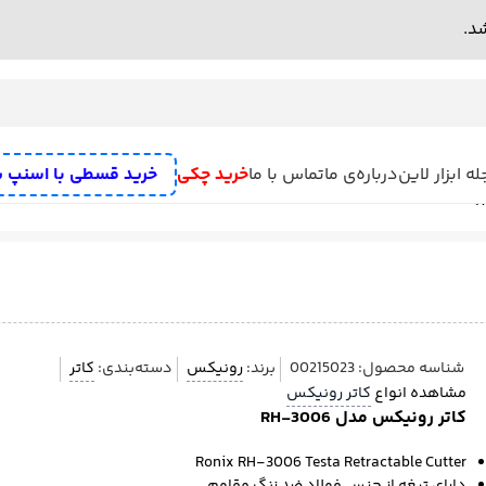
ه ابزار لاین
درباره‌ی ما
تماس با ما
خرید چکی
خرید قسطی با اسنپ 
ه
سنگ رومیزی
علف زن شارژی
دستگاه سنباده زن
رنده نجاری برقی
میخکو
ش تخریب
پمپ
مته تیز کن
بکس برقی و بکس شارژی
تفنگ چسب
اره
دریل
ف
شناسه محصول:
00215023
برند:
رونیکس
دسته‌بندی:
کاتر
مشاهده انواع
کاتر رونیکس
کاتر رونیکس مدل RH-3006
Ronix RH-3006 Testa Retractable Cutter