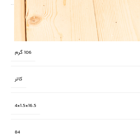
106 گرم
کاتر
16.5×1.5×4
84