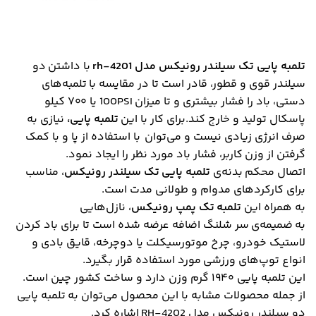
تلمبه پایی تک سیلندر رونیکس مدل rh-4201
با داشتن دو
سیلندر قوی و قطور، قادر است تا در مقایسه با تلمبه‌های
دستی، باد را فشار بیشتری و تا میزان 100PSI یا ۷۰۰ کیلو
پاسکال تولید و خارج کند.برای کار با این
تلمبه پایی،
نیازی به
صرف انرژی زیادی نیست و می‌توان
با استفاده از پا و با کمک
گرفتن از وزن کاربر، فشار باد مورد نظر را ایجاد نمود.
اتصال محکم بدنه‌ی
تلمبه پایی تک سیلندر رونیکس
، مناسب
برای کارکردهای مدوام و طولانی مدت است.
به همراه این
تلمبه تک پمپ رونیکس
، نازل‌هایی
به ضمیمه‌ی سر شلنگ اضافه عرضه شده است تا برای باد کردن
لاستیک خودرو، چرخ موتورسیکلت یا دوچرخه، قایق بادی و
انواع توپ‌‌های ورزشی مورد استفاده قرار بگیرد.
این تلمبه پایی ۱۹۴۰ گرم وزن دارد و ساخت کشور چین است.
از جمله محصولات مشابه با این محصول می‌توان به تلمبه پایی
دو سیلندر رونیکس مدل RH-4202 اشاره کرد.