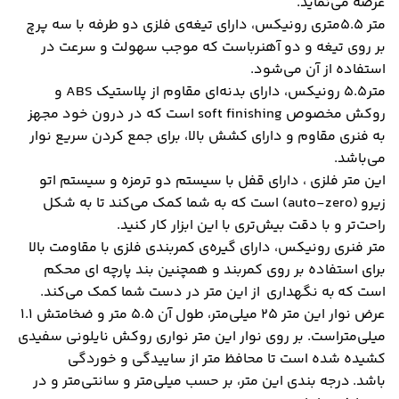
عرضه می‌نماید.
متر ۵.۵متری رونیکس، دارای تیغه‌ی فلزی دو طرفه با سه پرچ
بر روی تیغه و دو آهنرباست که موجب سهولت و سرعت در
استفاده از آن می‌شود.
متر۵.۵ رونیکس، دارای بدنه‌ای مقاوم از پلاستیک ABS و
روکش مخصوص soft finishing است که در درون خود مجهز
به فنری مقاوم و دارای کشش بالا، برای جمع کردن سریع نوار
می‌باشد.
این متر فلزی ، دارای قفل با سیستم دو ترمزه و سیستم اتو
زیرو (auto-zero) است که به شما کمک می‌کند تا به شکل
راحت‌تر و با دقت بیش‌تری با این ابزار کار کنید.
متر فنری رونیکس، دارای گیره‌ی کمربندی فلزی با مقاومت بالا
برای استفاده بر روی کمربند و همچنین بند پارچه ای محکم
است که به نگهداری از این متر در دست شما کمک می‌کند.
عرض نوار این متر ۲۵ میلی‌متر، طول آن ۵.۵ متر و ضخامتش ۱.۱
میلی‌متراست. بر روی نوار این متر نواری روکش نایلونی سفیدی
کشیده شده است تا محافظ متر از ساییدگی و خوردگی
باشد. درجه بندی این متر، بر حسب میلی‌متر و سانتی‌متر و در