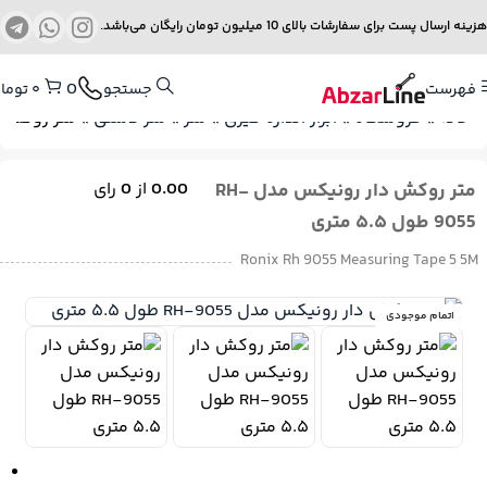
هزینه ارسال پست برای سفارشات بالای 10 میلیون تومان رایگان می‌باشد.
0
فهرست
جستجو
۰
توما
خانه
»
فروشگاه
»
ابزار اندازه گیری
»
متر
»
متر دستی
»
متر روکش دار رون
متر روکش دار رونیکس مدل RH-
0.00
از
0
رای
9055 طول ۵.۵ متری
Ronix Rh 9055 Measuring Tape 5 5M
اتمام موجودی