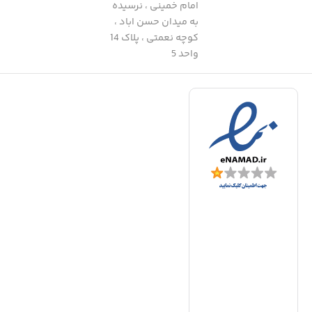
امام خمینی ، نرسیده
به میدان حسن اباد ،
کوچه نعمتی ، پلاک 14
واحد 5
د
|
ف
ا
ا
ا
ف
ا
ت
د
ع
ا
ب