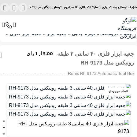
هزینه ارسال پست برای سفارشات بالای 10 میلیون تومان رایگان می‌باشد.
خانه
»
فروشگاه
»
لوازم جانبی
»
جعبه ابزار
»
جعبه ابزار فلزی
»
جعبه اب
1
5.00
جعبه ابزار فلزی ۴۰ سانتی ۳ طبقه
از
رای
رونیکس مدل RH-9173
Ronix Rh 9173 Automatic Tool Box
اتمام موجودی