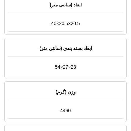
ابعاد (سانتی متر)
20.5×20.5×40
ابعاد بسته بندی (سانتی متر)
23×27×54
وزن (گرم)
4460