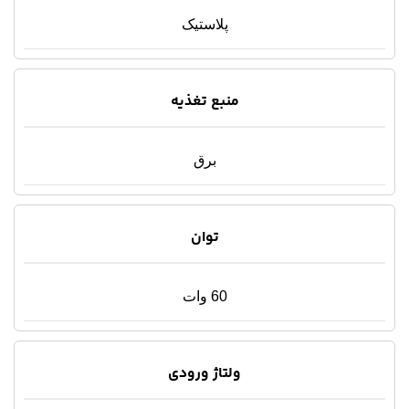
پلاستیک
منبع تغذیه
برق
توان
60 وات
ولتاژ ورودی