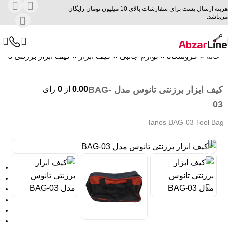
هزینه ارسال پست برای سفارشات بالای 10 میلیون تومان رایگان
می‌باشد.
خانه
»
فروشگاه
»
لوازم جانبی
»
کیف ابزار
»
کیف ابزار برزنتی تانوس م
کیف ابزار برزنتی تانوس مدل BAG-
0.00
از
0
رای
03
Tanos BAG-03 Tool Bag
حراج