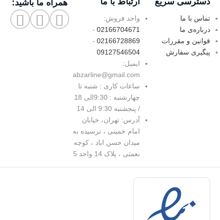
دسترسی سریع
ارتباط با ما
همراه ما باشید:
تماس با ما
واحد فروش:
درباره‌ی ما
02166704671
-
قوانین و مقررات
02166728869
-
پیگیری سفارش
09127546504
ایمیل:
abzarline@gmail.com
ساعات کاری : شنبه تا
چهارشنبه : 9:30الی 18
/ پنجشنبه 9:30 الی 14
آدرس: تهران، خیابان
امام خمینی ، نرسیده به
میدان حسن اباد ، کوچه
نعمتی ، پلاک 14 واحد 5
د
|
ف
ا