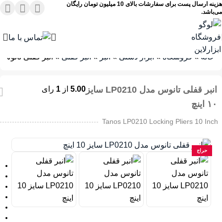
هزینه ارسال پست برای سفارشات بالای 10 میلیون تومان رایگان
می‌باشد.
خانه
»
فروشگاه
»
ابزار دستی
»
انبر
»
انبر قفلی
»
انبر قفلی تانوس مدل LP0210 سای
انبر قفلی تانوس مدل LP0210 سایز
5.00
از
1
رای
۱۰ اینچ
Tanos LP0210 Locking Pliers 10 Inch
حراج