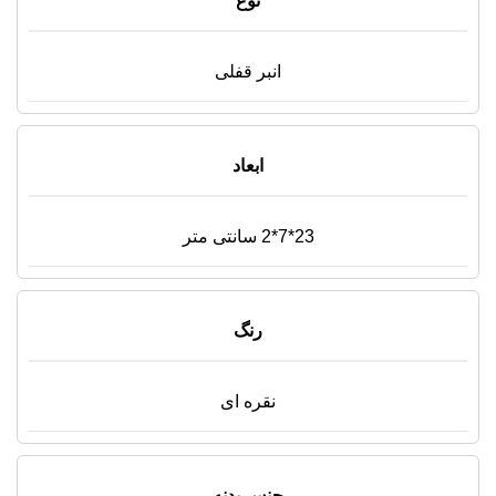
نوع
انبر قفلی
ابعاد
23*7*2 سانتی متر
رنگ
نقره ای
جنس بدنه