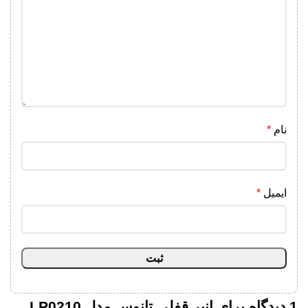
نام
*
ایمیل
*
1 دیدگاه برای
انبر قفلی تانوس مدل LP0210