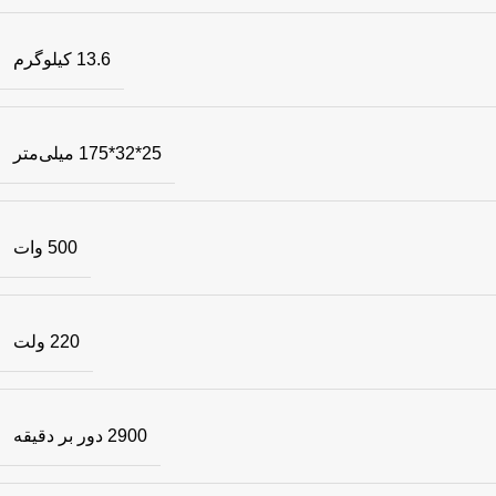
13.6 کیلوگرم
25*32*175 میلی‌متر
500 وات
220 ولت
2900 دور بر دقیقه