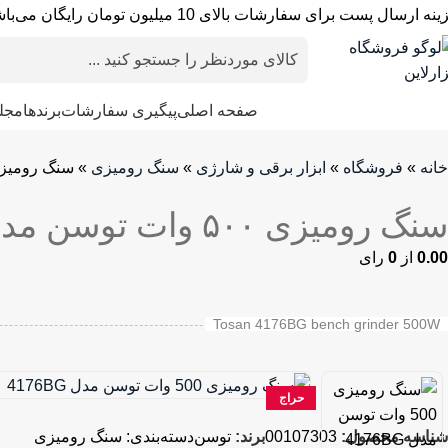
نه ارسال پست برای سفارشات بالای 10 میلیون تومان رایگان می‌باشد.
دسته بندی محصولات
صفحه اصلی
پیگیری سفارشات
برندها
مجله
خانه
»
فروشگاه
»
ابزار برقی و شارژی
»
سنگ رومیزی
»
سنگ رومیزی ۵۰۰ وات توسن مدل 
سنگ رومیزی ۵۰۰ وات توسن مدل 4176BG
0.00
از
0
رای
Tosan 4176BG bench grinder 500W
حراج
شناسه محصول:
00107303
برند:
توسن
دسته‌بندی:
سنگ رومیزی