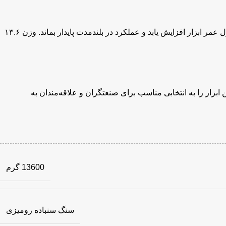
دستگاه شامل دو سنگ باکیفیت ۱۷۵ میلی‌متر و کابل برق ۲ متری با روکش مقاوم است. تمامی قطعات از مواد باکیفیت ساخته شده‌اند تا طول عمر ابزار افزایش یابد و عملکرد در بلندمدت پایدار بماند. وزن ۱۳.۶
بزار را به انتخابی مناسب برای صنعتگران و علاقه‌مندان به
13600 گرم
سنگ سنباده رومیزی