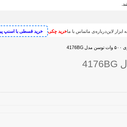
 ابزار لاین
درباره‌ی ما
تماس با ما
خرید چکی
خرید قسطی با اسنپ پ
4176BG