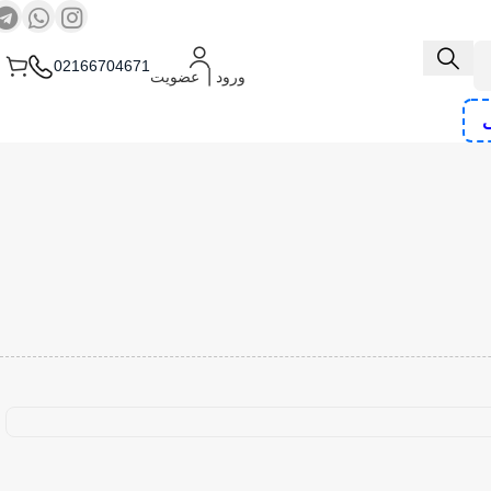
02166704671
ورود ⎟ عضویت
ی