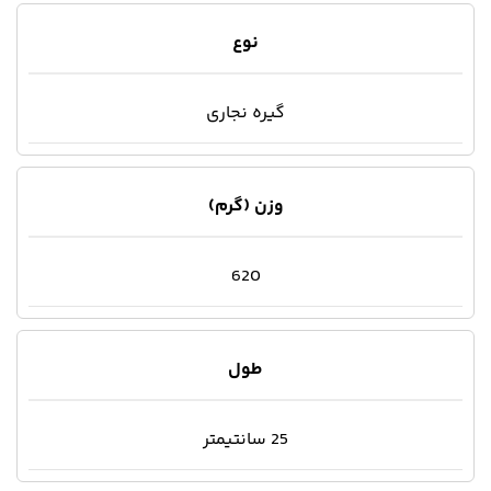
نوع
گیره نجاری
وزن (گرم)
620
طول
25 سانتیمتر