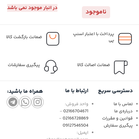
در انبار موجود نمی باشد
ناموجود
پرداخت با اعتبار اسنپ
ضمانت بازگشت کالا
پی
ضمانت اصالت کالا
پیگیری سفارشات
دسترسی سریع
ارتباط با ما
همراه ما باشید:
تماس با ما
واحد فروش:
درباره‌ی ما
02166704671
-
قوانین و مقررات
02166728869
-
پیگیری سفارش
09127546504
ایمیل: