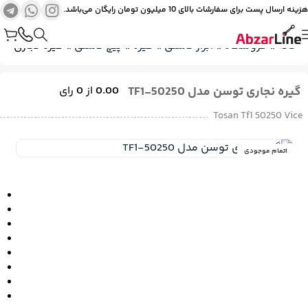
هزینه ارسال پست برای سفارشات بالای 10 میلیون تومان رایگان می‌باشد.
خانه
»
فروشگاه
»
ابزار دستی
»
گیره
»
پیچ دستی
»
گیره نجاری توسن مد
گیره نجاری توسن مدل TF1-50250
0.00
از
0
رای
Tosan Tf1 50250 Vice
اتمام موجودی