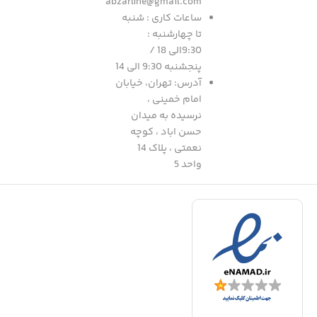
abzarline@gmail.com
ساعات کاری : شنبه
تا چهارشنبه :
9:30الی 18 /
پنجشنبه 9:30 الی 14
آدرس: تهران، خیابان
امام خمینی ،
نرسیده به میدان
حسن اباد ، کوچه
نعمتی ، پلاک 14
واحد 5
د
م
|
ف
ا
ا
ل