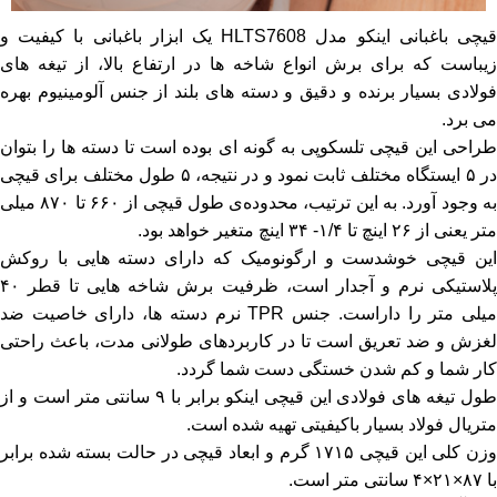
قیچی باغبانی اینکو مدل HLTS7608 یک ابزار باغبانی با کیفیت و
زیباست که برای برش انواع شاخه ها در ارتفاع بالا، از تیغه های
فولادی بسیار برنده و دقیق و دسته های بلند از جنس آلومینیوم بهره
می برد.
طراحی این قیچی تلسکوپی به گونه ای بوده است تا دسته ها را بتوان
در ۵ ایستگاه مختلف ثابت نمود و در نتیجه، ۵ طول مختلف برای قیچی
به وجود آورد. به این ترتیب، محدوده‌ی طول قیچی از ۶۶۰ تا ۸۷۰ میلی
متر یعنی از ۲۶ اینچ تا ۱/۴- ۳۴ اینچ متغیر خواهد بود.
این قیچی خوشدست و ارگونومیک که دارای دسته هایی با روکش
پلاستیکی نرم و آجدار است، ظرفیت برش شاخه هایی تا قطر ۴۰
میلی متر را داراست. جنس TPR نرم دسته ها، دارای خاصیت ضد
لغزش و ضد تعریق است تا در کاربردهای طولانی مدت، باعث راحتی
کار شما و کم شدن خستگی دست شما گردد.
طول تیغه های فولادی این قیچی اینکو برابر با ۹ سانتی متر است و از
متریال فولاد بسیار باکیفیتی تهیه شده است.
وزن کلی این قیچی ۱۷۱۵ گرم و ابعاد قیچی در حالت بسته شده برابر
با ۸۷×۲۱×۴ سانتی متر است.