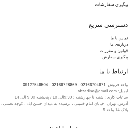
پیگیری سفارشات
دسترسی سریع
تماس با ما
درباره‌ی ما
قوانین و مقررات
پیگیری سفارش
ارتباط با ما
واحد فروش:
02166704671
-
02166728869
-
09127546504
ایمیل: abzarline@gmail.com
ساعات کاری : شنبه تا چهارشنبه : 9:30الی 18 / پنجشنبه 9:30 الی 14
آدرس: تهران، خیابان امام خمینی ، نرسیده به میدان حسن اباد ، کوچه نعمتی ،
پلاک 14 واحد 5