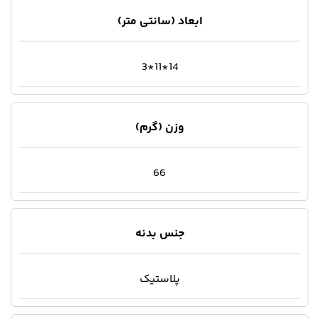
ابعاد (سانتی متر)
14*11*3
وزن (گرم)
66
جنس بدنه
پلاستیک