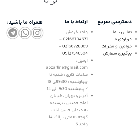
دسترسی سریع
ارتباط با ما
همراه ما باشید:
تماس با ما
واحد فروش:
درباره‌ی ما
02166704671
-
قوانین و مقررات
02166728869
-
پیگیری سفارش
09127546504
ایمیل:
abzarline@gmail.com
ساعات کاری : شنبه تا
چهارشنبه : 9:30الی 18
/ پنجشنبه 9:30 الی 14
آدرس: تهران، خیابان
امام خمینی ، نرسیده
به میدان حسن اباد ،
کوچه نعمتی ، پلاک 14
واحد 5